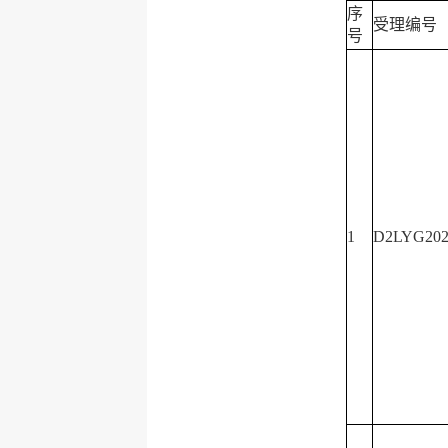
序
受理编号
号
1
D2LYG202