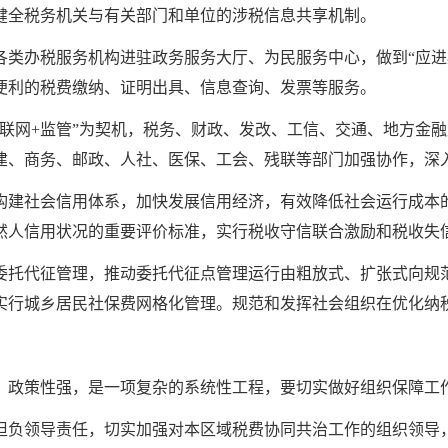
健全税务机关与有关部门和单位的涉税信息共享机制。
各类办税服务机构进驻政务服务大厅、为民服务中心，做到“应进
便利的税费缴纳、证明出具、信息查询、发票等服务。
互联网+监管”为契机，税务、财政、发改、工信、交通、地方金
建、商务、邮政、人社、医保、工会、残联等部门加强协作，深
构建社会信用体系，加快发展信用经济，有效降低社会运行成本
然人信用状况的重要评价标准，实行税收守信联合激励和税收失
委托代征管理，推动委托代征点管理运行由粗放式、扩张式向规
实行城乡居民社保费网格化管理。规范和发挥社会组织在优化纳
、政策性强，是一项复杂的系统性工程，要切实做好组织保障工
担负领导责任，切实加强对本区域税费协同共治工作的组织领导