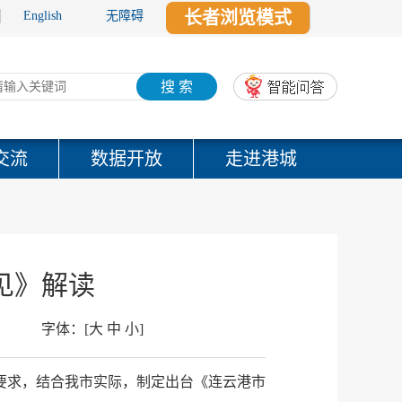
长者浏览模式
English
无障碍
搜 索
交流
数据开放
走进港城
见》解读
字体：
[
大
中
小
]
要求，结合我市实际，制定出台《连云港市