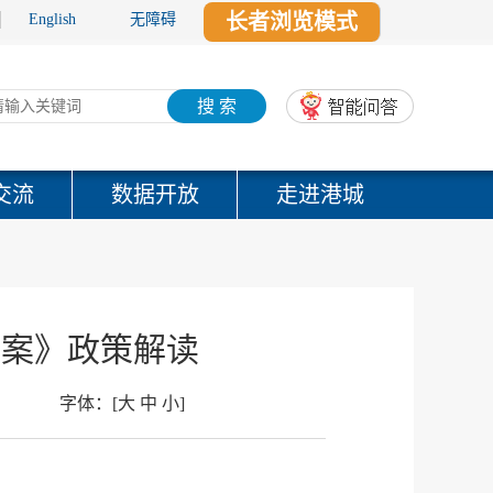
长者浏览模式
English
无障碍
搜 索
交流
数据开放
走进港城
方案》政策解读
字体：
[
大
中
小
]