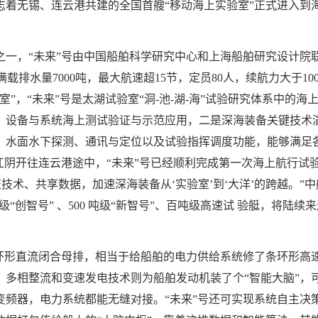
志着无锡、连云港共建的全国首艘“移动海上实验室”正式进入到
一，“未来”号由中国船舶科学研究中心和上海船舶研究设计院联合
，满载排水量7000吨，最大航速超15节，定员80人，续航力大于1
”，“未来”号是太湖试验室“洞-池-湖-海”试验研究体系中的
、设备与系统海上测试验证与示范应用，二是深海装备关键技术
，水面水下探测、通讯与定位以及试验指挥调度功能，能够满足
江阴开往连云港途中，“未来”号已经顺利完成第一次海上航行试
技术、共享数据，加速深海装备从‘实验室’到‘大洋’的跨越。”
 吨级“创智号” 、500 吨级“新智号”、百吨级高速试 验艇，将
备环形直流闭合母排，相当于给船舶的电力供给系统修了条环形高
。多相整流和变速发电技术则为船舶发动机装了个“智能大脑”，
器，电力系统都能无缝对接。“未来”号还可实现系统自主决策。其