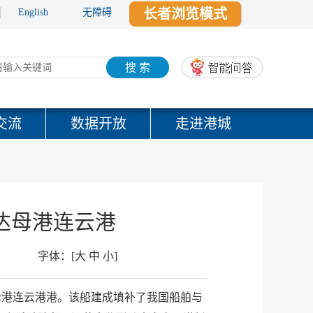
长者浏览模式
English
无障碍
搜 索
交流
数据开放
走进港城
达母港连云港
字体：
[
大
中
小
]
抵母港连云港港。该船建成填补了我国船舶与