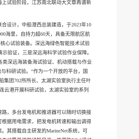
海上试验阶段，江苏南北联动大文章再谱新
设计，中船澄西总装建造，于2023年10
0000海里，自持力超60天，具备无限航区航
海上核心试验装备。深远海绿色智能技术试验
演示验证，三是深远海科学试验作业保障。
各类深远海装备海试验证、机动搭载与作业
验与科研试验。“作为一个开放的平台，国
中船集团702所所长、太湖实验室执行主任叶
陆续来连云港开展科研试验，太湖实验室的系列
速路，多台发电机和推进器可以随时切换接
可根据用电需求，把发电机转速和输出调得
搭载自主研发的MarineNet系统，可