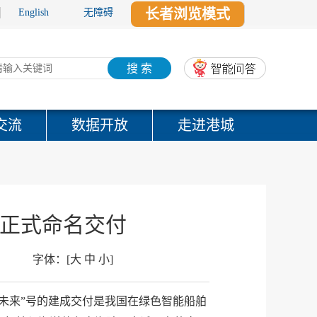
长者浏览模式
English
无障碍
搜 索
交流
数据开放
走进港城
船正式命名交付
字体：
[
大
中
小
]
未来”号的建成交付是我国在绿色智能船舶