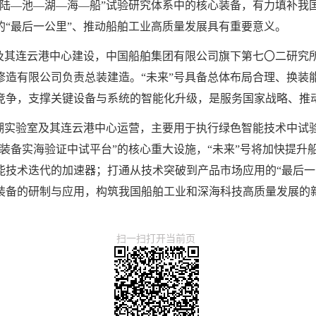
“陆—池—湖—海—船”试验研究体系中的核心装备，有力填补我
的“最后一公里”、推动船舶工业高质量发展具有重要意义。
室及其连云港中心建设，中国船舶集团有限公司旗下第七〇二研究
修造有限公司负责总装建造。“未来”号具备总体布局合理、换装
竞争，支撑关键设备与系统的智能化升级，是服务国家战略、推
太湖实验室及其连云港中心运营，主要用于执行绿色智能技术中试
装备实海验证中试平台”的核心重大设施，“未来”号将加快提升
能技术迭代的加速器；打通从技术突破到产品市场应用的“最后一
装备的研制与应用，构筑我国船舶工业和深海科技高质量发展的
扫一扫打开当前页