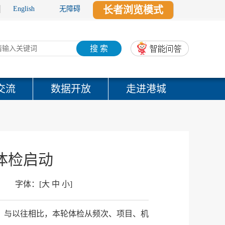
长者浏览模式
English
无障碍
搜 索
交流
数据开放
走进港城
体检启动
字体：
[
大
中
小
]
月，与以往相比，本轮体检从频次、项目、机