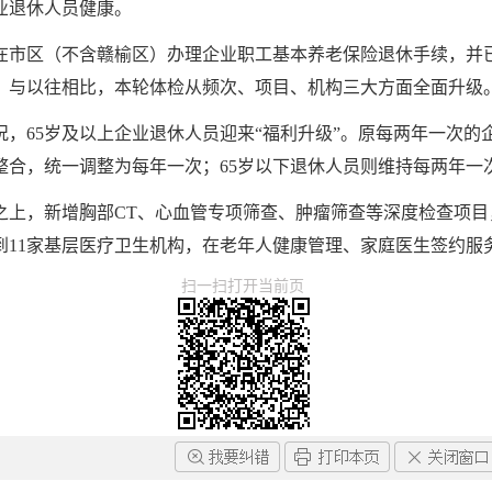
业退休人员健康。
之前，在市区（不含赣榆区）办理企业职工基本养老保险退休手续，
。与以往相比，本轮体检从频次、项目、机构三大方面全面升级
，65岁及以上企业退休人员迎来“福利升级”。原每两年一次的
整合，统一调整为每年一次；65岁以下退休人员则维持每两年一
之上，新增胸部CT、心血管专项筛查、肿瘤筛查等深度检查项目
到11家基层医疗卫生机构，在老年人健康管理、家庭医生签约服
扫一扫打开当前页