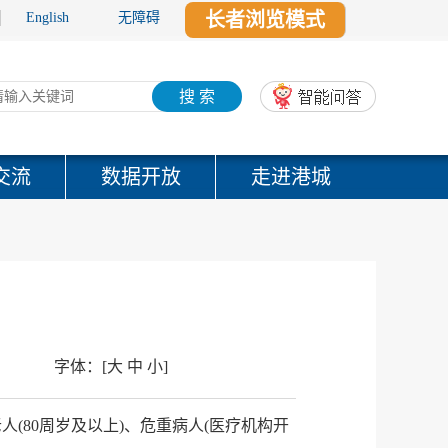
长者浏览模式
English
无障碍
搜 索
交流
数据开放
走进港城
？
字体：
[
大
中
小
]
(80周岁及以上)、危重病人(医疗机构开