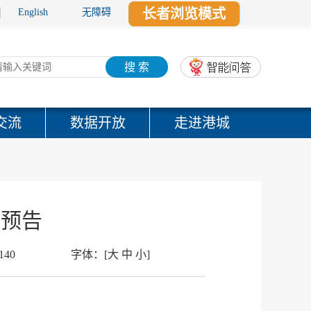
长者浏览模式
English
无障碍
搜 索
交流
数据开放
走进港城
会预告
140
字体：
[
大
中
小
]