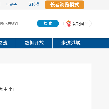
长者浏览模式
English
无障碍
搜 索
交流
数据开放
走进港城
大
中
小
]