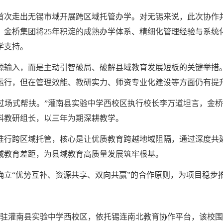
，首次走出无锡市域开展跨区域托管办学。对无锡来说，此次协作
。金桥集团将25年积淀的成熟办学体系、精细化管理经验与系统
学支持。
输入，而是主动引智破局、破解县域教育发展短板的关键举措。
运行，但在管理效能、教研实力、师资专业化建设等方面仍有提
走过场式帮扶。”灌南县实验中学西校区执行校长李万道坦言，金
科教研组长，以三年为期深耕教学。
推行跨区域托管，核心是让优质教育跨越地域阻隔，通过深度共
域教育差距，为县域教育高质量发展筑牢根基。
确立“优势互补、资源共享、双向共赢”的合作原则，为项目稳步
面进驻灌南县实验中学西校区，依托锡连南北教育协作平台，该校