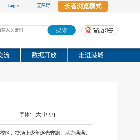
长者浏览模式
English
无障碍
搜 索
交流
数据开放
走进港城
字体：
[
大
中
小
]
西校区，操场上少年逐光奔跑、活力满满，