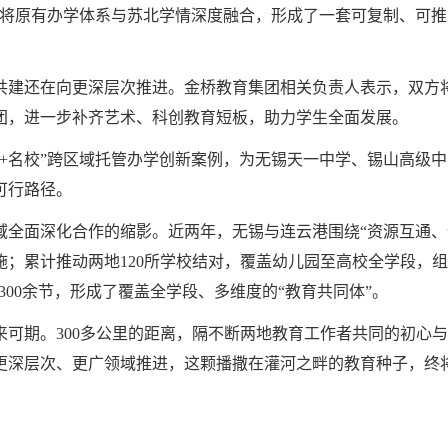
，将原有办学体系与苏北学情深度融合，形成了一套可复制、可
共建还在向更深层次推进。金桥教育集团相关负责人表示，双方
团，进一步补齐艺术、科创教育短板，助力学生全面发展。
府+名校”跨区域托管办学创新案例，为无锡天一中学、锡山高级
可行路径。
全面深化合作的缩影。近两年，无锡与连云港围绕“资源互通、优
设施；累计推动两地120所学校结对，覆盖幼儿园至高校全学段，组
300余节，形成了覆盖全学段、多维度的“教育共同体”。
来可期。300多公里的距离，隔不断两地教育工作者共同的初心
更深层次、更广领域推进，这颗播撒在灌河之畔的教育种子，终