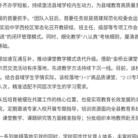
补齐办学短板，持续激活县域学校内生动力，为县域教育高质量
的首要抓手。“团队入驻后，首要任务就是搭建规范化校委会运
县实验中学西校区常态化召开教研组、班主任、级部等专项工作
进”的闭环管理模式。同时，细化教学“八认真”考核细则，厘清
基础。
源加速互通互补，推动课堂教学模式迭代升级。借助“金桥云课堂
示范交流活动有序落地，先进教学方法持续下沉一线。目前，该校
。结合县域学生学情实际，该校落地“1+3”高品质课堂、“2·1
余人次，精准适配不同层次学生的学习需求。
队伍培育被摆在共建工作的核心位置，也是实现教育长效发展的
院，定期邀请专家入校开展专题指导，培训资源面向全县教育系统
、课堂教学、课题研究等方面精准指导；分批组织本地教师赴无
列举措落地见效的同时，学校同步优化育人体系，丰富校园成