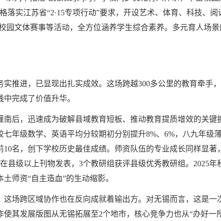
格落实江苏省“2·15专项行动”要求，开设艺术、体育、科技、阅
育、校园文体赛事等活动，全方位涵养学生综合素养。多元育人场
务实推进，已显现出扎实成效。这场跨越300多公里的教育牵手
践中完成了价值升华。
地灌南后，迅速成为破解县域教育短板、推动教育提质增效的关键
七年级数学、英语平均分较期初分别提升8%、6%，八九年级薄弱
10名，创下学校历史最佳成绩。师资队伍的专业成长同样显著，累
在县级以上刊物发表，3个教研组获评县级优秀教研组。2025
土师资“自主造血”的生动缩影。
，这场跨区域协作也在反向成就着输出方。对无锡而言，这是一
使其发展版图从无锡拓展至2个地市，核心竞争力也从“办好一所