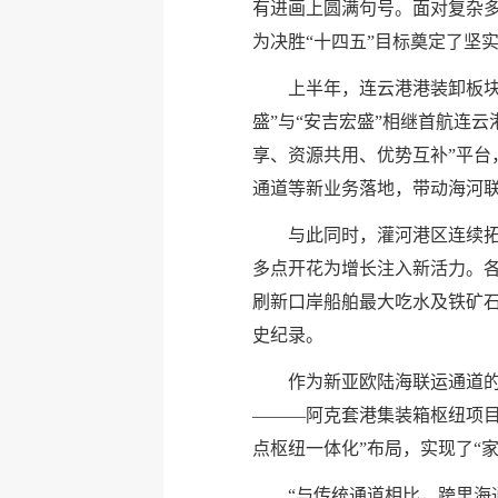
有进画上圆满句号。面对复杂多变
为决胜“十四五”目标奠定了坚
上半年，连云港港装卸板块
盛”与“安吉宏盛”相继首航连
享、资源共用、优势互补”平台
通道等新业务落地，带动海河联运
与此同时，灌河港区连续
多点开花为增长注入新活力。
刷新口岸船舶最大吃水及铁矿
史纪录。
作为新亚欧陆海联运通道的
———阿克套港集装箱枢纽项
点枢纽一体化”布局，实现了“
“与传统通道相比，跨里海