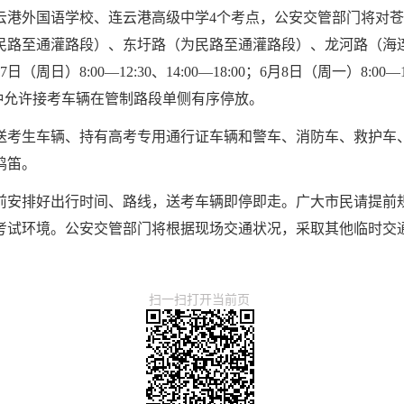
云港外国语学校、连云港高级中学4个考点，公安交管部门将对
民路至通灌路段）、东圩路（为民路至通灌路段）、龙河路（海
:00—12:30、14:00—18:00；6月8日（周一）8:00—11:0
前30分钟允许接考车辆在管制路段单侧有序停放。
送考生车辆、持有高考专用通行证车辆和警车、消防车、救护车
鸣笛。
前安排好出行时间、路线，送考车辆即停即走。广大市民请提前
考试环境。公安交管部门将根据现场交通状况，采取其他临时交
扫一扫打开当前页