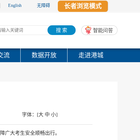
长者浏览模式
English
无障碍
搜 索
交流
数据开放
走进港城
字体：
[
大
中
小
]
保障广大考生安全顺畅出行。