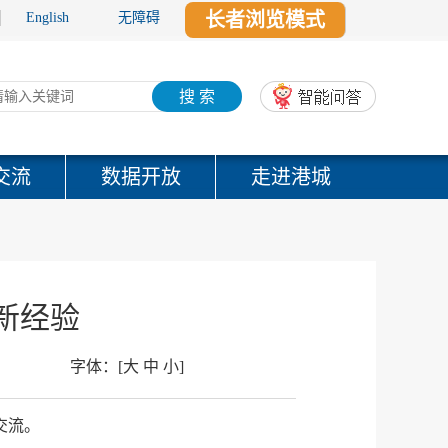
长者浏览模式
English
无障碍
搜 索
交流
数据开放
走进港城
新经验
字体：
[
大
中
小
]
交流。