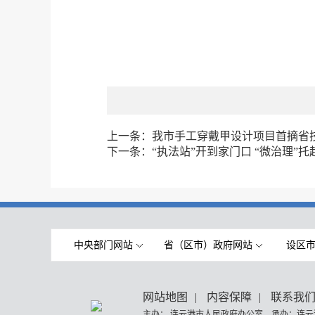
上一条：
我市手工穿戴甲设计项目首摘省
下一条：
“执法站”开到家门口 “微治理”
中央部门网站
省（区市）政府网站
设区
网站地图
|
内容保障
|
联系我
主办： 连云港市人民政府办公室 承办：连云