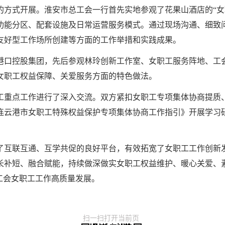
的方式开展。淮安市总工会一行首先实地参观了花果山酒店的“女
功能分区、配套设施及日常运营服务模式。通过现场沟通、细致
友好型工作场所创建等方面的工作举措和实践成果。
港口控股集团，先后参观林玲创新工作室、女职工服务阵地、工
女职工权益保障、关爱服务方面的特色做法。
工重点工作进行了深入交流。双方紧扣女职工专项集体协商提质
连云港市女职工特殊权益保护专项集体协商工作指引》开展学习
了互联互通、互学共促的良好平台，有效拓宽了女职工工作创新
长补短、融合赋能，持续做深做实女职工权益维护、暖心关爱、
工会女职工工作高质量发展。
扫一扫打开当前页