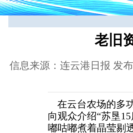
老旧
信息来源：连云港日报
发布日
在云台农场的多
向观众介绍“苏垦1
嘟咕嘟煮着晶莹剔