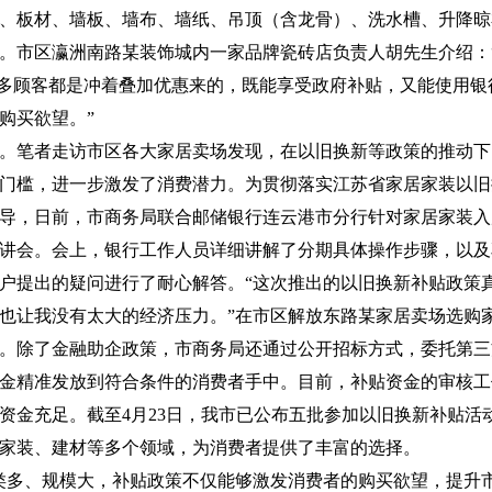
、板材、墙板、墙布、墙纸、吊顶（含龙骨）、洗水槽、升降晾
。市区瀛洲南路某装饰城内一家品牌瓷砖店负责人胡先生介绍：
很多顾客都是冲着叠加优惠来的，既能享受政府补贴，又能使用银
购买欲望。”
。笔者走访市区各大家居卖场发现，在以旧换新等政策的推动下
门槛，进一步激发了消费潜力。为贯彻落实江苏省家居家装以旧
导，日前，市商务局联合邮储银行连云港市分行针对家居家装入
讲会。会上，银行工作人员详细讲解了分期具体操作步骤，以及
户提出的疑问进行了耐心解答。“这次推出的以旧换新补贴政策
务也让我没有太大的经济压力。”在市区解放东路某家居卖场选购
。除了金融助企政策，市商务局还通过公开招标方式，委托第三
金精准发放到符合条件的消费者手中。目前，补贴资金的审核工
资金充足。截至4月23日，我市已公布五批参加以旧换新补贴活动
家装、建材等多个领域，为消费者提供了丰富的选择。
类多、规模大，补贴政策不仅能够激发消费者的购买欲望，提升