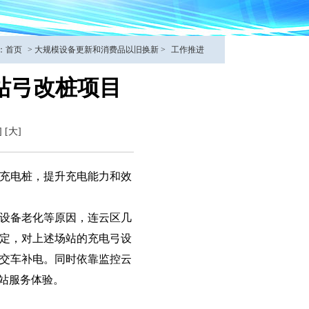
：
首页
>
大规模设备更新和消费品以旧换新
>
工作推进
站弓改桩项目
]
[大]
充电桩，提升充电能力和效
设备老化等原因，连云区几
定，对上述场站的充电弓设
交车补电。同时依靠监控云
站服务体验。