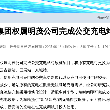
当前位置
集团权属明茂公司完成公交充电
来源：连云港日报
发布日期：2025-06-13
浏览次数：
346
字号：
[小]
[中
权属明茂公司完成公交充电站弓改桩项目，将原有充电弓更换为
云古镇站、国展站、东城站。
、使用充电弓充电的公交车更新换代以及充电弓使用年限较长、
减少，场站原有的充电桩数量无法满足充电需求。经公司研究决
直流快充桩采用模块化设计，适配多种车型，短时间即可完成公
充电数据，为车辆提供“即到即充”的无缝衔接服务，全面提升场
成，新安装的充电桩也完成调试并投入使用。