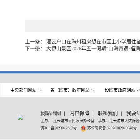
上一条：
灌云户口在海州租房想在市区上小学居住
下一条：
大伊山景区2026年五一假期“山海奇遇·福
中央部门网站
省（区市）政府网站
设区市政府网站
网站地图
|
内容保障
|
联系我们
|
我要
主办： 连云港市人民政府办公室 承办：连云港市大数据管理
苏ICP备2023017687号
苏公网安备 32070502010048号