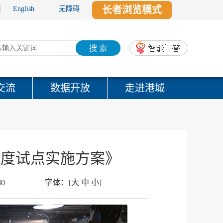
长者浏览模式
English
无障碍
搜 索
交流
数据开放
走进港城
制度试点实施方案》
80
字体：
[
大
中
小
]