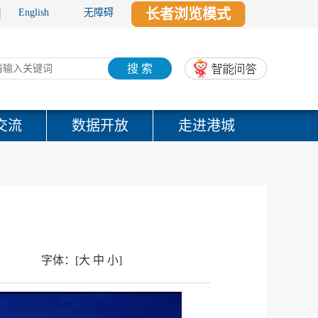
长者浏览模式
English
无障碍
搜 索
交流
数据开放
走进港城
字体：
[
大
中
小
]