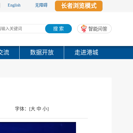
长者浏览模式
English
无障碍
搜 索
交流
数据开放
走进港城
字体：
[
大
中
小
]