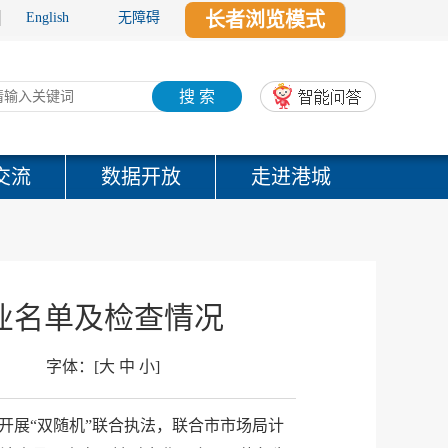
长者浏览模式
English
无障碍
搜 索
交流
数据开放
走进港城
企业名单及检查情况
字体：
[
大
中
小
]
）开展“双随机”联合执法，联合市市场局计