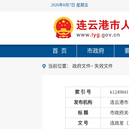
2026年8月7日 星期五
首 页
市政府
当前位置：
政府文件
>
失效文件
索 引 号
k1249841
发布机构
连云港市
标 题
市政府关
文 号
连政发〔2