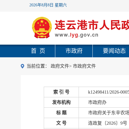
2026年8月8日 星期六
首 页
市政府
要闻动态
当前位置：
政府文件
>
市政府文件
索 引 号
k12498411/2026-000
发布机构
市政府办
标 题
市政府关于东辛农
文 号
连政复〔2026〕9号