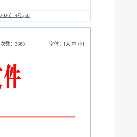
026〕9号.pdf
读次数：
3388
字体：
[
大
中
小
]