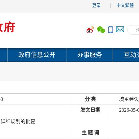
登录
中文繁體
政府信息公开
办事服务
互动
53
分 类
城乡建设
发文日期
2026-05-
场详细规划的批复
主 题 词