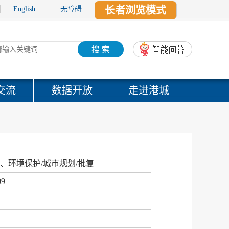
长者浏览模式
English
无障碍
搜 索
交流
数据开放
走进港城
、环境保护/城市规划/批复
09