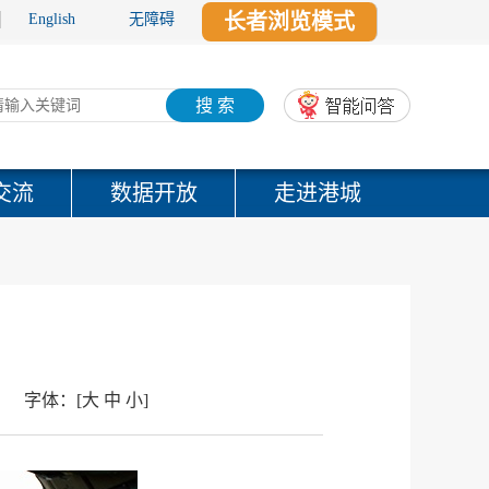
长者浏览模式
English
无障碍
搜 索
交流
数据开放
走进港城
字体：
[
大
中
小
]