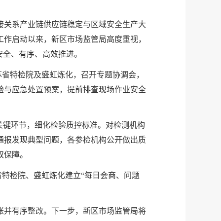
接关系产业链供应链稳定与区域安全生产大
工作启动以来，新区市场监管局高度重视，
安全、有序、高效推进。
苏省特检院及盛虹炼化，召开专题协调会，
验与应急处置预案，提前排查现场作业安全
关键环节，细化检验质控标准。对检测机构
通报发现典型问题，各参检机构公开做出质
双保障。
省特检院、盛虹炼化建立“每日会商、问题
账并有序整改。下一步，新区市场监管局将