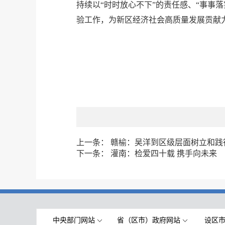
持续以“时时放心不下”的责任感、“事事
验工作，为新区经济社会高质量发展贡献
上一条：
赣榆：吴洋到区级层面树立和践
下一条：
灌南：检爱四十载 携手向未来
中央部门网站
省（区市）政府网站
设区