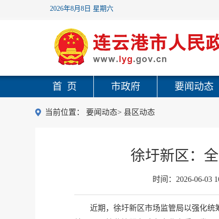
2026年8月8日 星期六
首 页
市政府
要闻动态
当前位置：
要闻动态
>
县区动态
徐圩新区：全
时间：
2026-06-03 1
近期，徐圩新区市场监管局以强化统