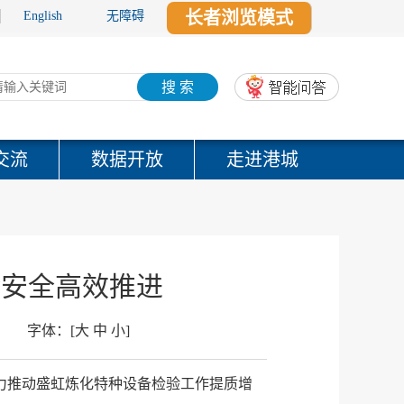
长者浏览模式
English
无障碍
搜 索
交流
数据开放
走进港城
验安全高效推进
字体：
[
大
中
小
]
力推动盛虹炼化特种设备检验工作提质增