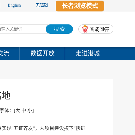
长者浏览模式
English
无障碍
搜 索
交流
数据开放
走进港城
高地
字体：
[
大
中
小
]
实现“五证齐发”，为项目建设按下“快进