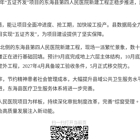
25年“五证齐发”项目的东海县第四人民医院新建工程正稳步推进
措，能让项目全面冲进度、抢工期，加快竣工投产。县数据局全力
目实现“五证齐发”，为项目建设提供了坚实保障。
镇区北侧的东海县第四人民医院新建工程，现场一派繁忙景象，数
楼正在进行基础回填。预计9月底完成地上六层主体结构，10月底
始室外工程，2027年4月具备竣工验收条件，5月正式移交院方。
率，节约精神患者社会管理成本，大幅提升县域公共卫生服务水
进，东海县医疗卫生服务体系将进一步完善。
民医院项目为样板，持续深化审批制度改革，完善“综窗受理 +
会高质量发展注入新动能。
扫一扫打开当前页