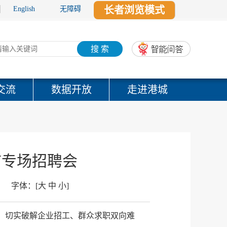
长者浏览模式
English
无障碍
搜 索
交流
数据开放
走进港城
市专场招聘会
字体：
[
大
中
小
]
梁，切实破解企业招工、群众求职双向难