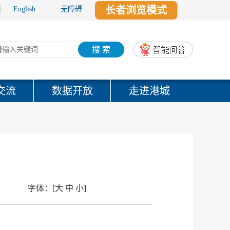
长者浏览模式
English
无障碍
搜 索
交流
数据开放
走进港城
字体：
[
大
中
小
]