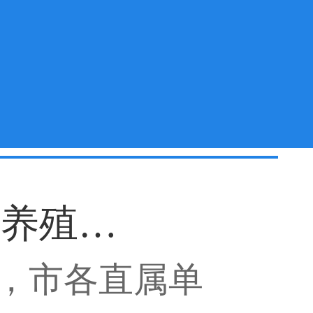
养殖…
，市各直属单