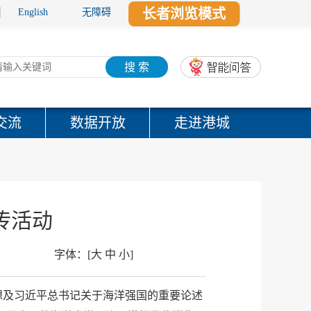
长者浏览模式
English
无障碍
搜 索
交流
数据开放
走进港城
传活动
字体：
[
大
中
小
]
思想及习近平总书记关于海洋强国的重要论述