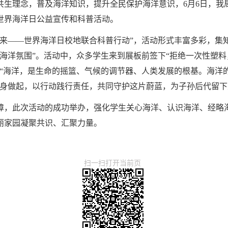
共生理念，普及海洋知识，提升全民保护海洋意识，6月6日，我
世界海洋日公益宣传和科普活动。
未来——世界海洋日校地联合科普行动”，活动形式丰富多彩，集
海洋氛围”。活动中，众多学生来到展板前签下“拒绝一次性塑料
。“海洋，是生命的摇篮、气候的调节器、人类发展的根基。海洋
自身做起，以行动践行责任，共同守护这片蔚蓝，为子孙后代留下
障，此次活动的成功举办，强化学生关心海洋、认识海洋、经略海
丽家园凝聚共识、汇聚力量。
扫一扫打开当前页