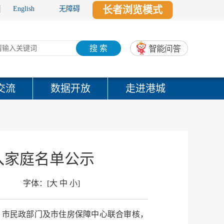
长者浏览模式
English
无障碍
搜 索
交流
数据开放
走进港城
入家庭名单公示
字体：
[
大
中
小
]
、市民政部门及市住房保障中心联合审核，