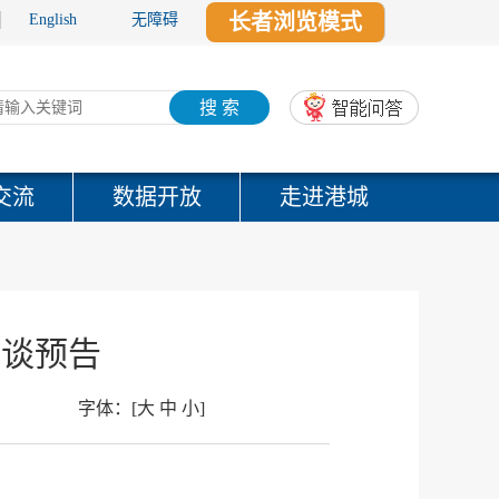
长者浏览模式
English
无障碍
搜 索
交流
数据开放
走进港城
访谈预告
字体：
[
大
中
小
]