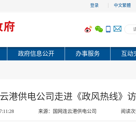
登录
中文繁體
政府信息公开
办事服务
互动
云港供电公司走进《政风热线》
7:11:28
来源：
国网连云港供电公司
阅读次