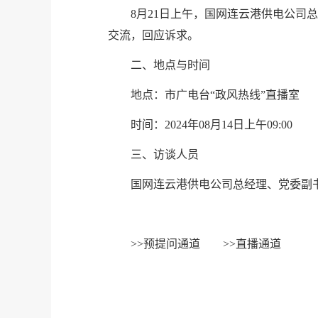
8月21日上午，国网连云港供电公
交流，回应诉求。
二、地点与时间
地点：市广电台“政风热线”直播室
时间：2024年08月14日上午09:00
三、访谈人员
国网连云港供电公司总经理、党委副
>>
预提问通道
>>
直播通道