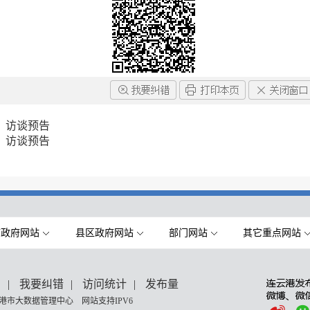
》访谈预告
》访谈预告
市政府网站
县区政府网站
部门网站
其它重点网站
们
|
我要纠错
|
访问统计
|
发布量
港市大数据管理中心 网站支持IPV6