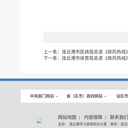
上一条：
连云港市民政局走进《政风热线
下一条：
连云港市体育局走进《政风热线
中央部门网站
省（区市）政府网站
设区
网站地图
|
内容保障
|
联系我
主办： 连云港市人民政府办公室 承办：连云