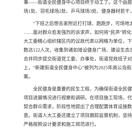
事——街道全民健身中心项目终于动工了。这个由居民“
场1处、羽毛球场2处、乒乓球场3处、健身器材若
“下班之后想去家附近打打球、跑跑步，可场地
……面对群众愈发强烈的诉求声，如何将“民声”转化
大工委精心组织辖区内的议政代表以网格为单位，下
数达122人次，收集到诸如增设健身广场、建设生
合并同步提交街道党工委、办事处，街道党政班子对
上，“新建街道全民健身中心”被列为2025年高公
案。
全民健身是重要的民生工程，为确保街道全民健
项目进展情况进行视察和调研。在项目施工现场，代
契合群众需求，阶段性地提出了合理配置体育设施数
意。街道人大工委还建立了项目跟踪监督机制，坚持
严格按照设计要求和施工规范进行。