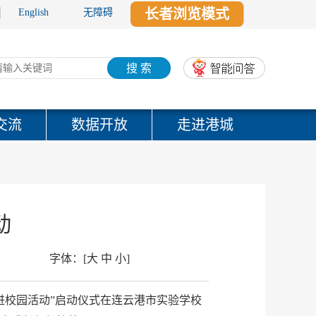
长者浏览模式
English
无障碍
搜 索
交流
数据开放
走进港城
动
字体：
[
大
中
小
]
进校园活动”启动仪式在连云港市实验学校