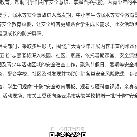
全教育，帮助同学们树牢安全意识、掌握自护技能，为青少年的
夏季，溺水等安全事故进入高发期，中小学生防溺水等安全教育
补齐安全教育短板，让安全科普更加贴合学生成长需求。此次活动
健康成长的防护屏障。
相关部门，采取多种形式，围绕广大青少年开展内容丰富的常态
“五老”志愿者将深入校园、社区、家庭，依托暑期课堂、安全演
校园及青少年活动区域的安全巡查工作，聚焦节假日、暑期等安全
查，配合学校、社区及时发现并协助消除各类安全风险隐患，织
富。学生们观摩“十防”安全教育展板、观看专题科普视频，亲身
。活动现场，市关工委还向连云港市实验学校捐赠一批“十防”安
扫一扫打开当前页