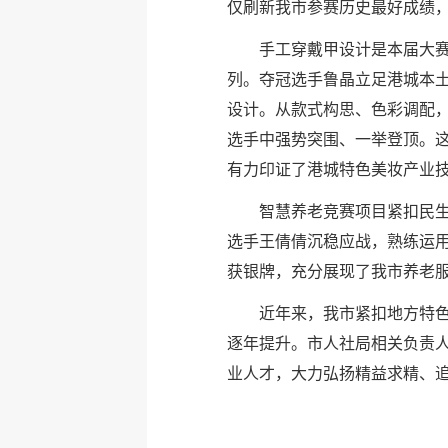
仅刷新我市参赛历史最好成绩
手工穿戴甲设计是本届大
列。夺冠选手鲁晶立足港城本
设计。从款式构思、色彩调配
选手中强势突围、一举登顶。
有力印证了港城特色美妆产业
智慧养老竞赛项目紧扣民
选手王倩倩沉稳应战，熟练运
获银牌，充分展现了我市养老
近年来，我市紧扣地方特色
逐年提升。市人社局相关负责人
业人才，大力弘扬精益求精、