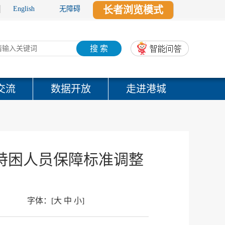
长者浏览模式
English
无障碍
搜 索
交流
数据开放
走进港城
及特困人员保障标准调整
字体：
[
大
中
小
]