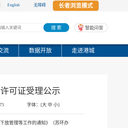
长者浏览模式
English
无障碍
搜 索
交流
数据开放
走进港城
营许可证受理公示
75
字体：
[
大
中
小
]
限下放管理等工作的通知》（苏环办