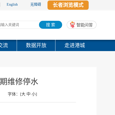
长者浏览模式
English
无障碍
搜 索
交流
数据开放
走进港城
南一期维修停水
字体：
[
大
中
小
]