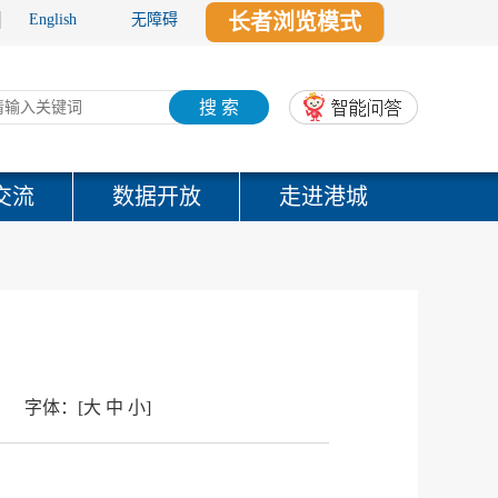
长者浏览模式
English
无障碍
搜 索
交流
数据开放
走进港城
字体：
[
大
中
小
]