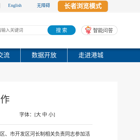
长者浏览模式
English
无障碍
搜 索
交流
数据开放
走进港城
工作
字体：
[
大
中
小
]
云区、市开发区河长制相关负责同志参加活