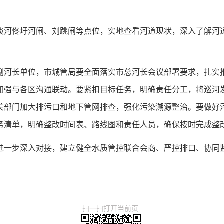
淡河佟圩河闸、刘跳闸等点位，实地查看河道现状，深入了解河
副河长单位，市城管局要全面落实市总河长会议部署要求，扎实
加强与各区沟通联动。要紧扣目标任务，明确责任分工，将巡河
关部门加大排污口和地下管网排查，强化污染溯源整治。要做好河
务清单，明确整改时间表、路线图和责任人员，确保按时完成整
进一步深入对接，建立健全水质管控联合会商、严控排口、协同
。
扫一扫打开当前页