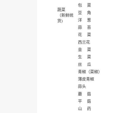
包 菜
蔬菜
豆 角
（新鲜统
洋 葱
货)
蒜 苔
花 菜
西兰花
韭 菜
生 菜
丝 瓜
青椒（菜椒）
薄皮青椒
蒜头
蘑 菇
平 菇
山 药