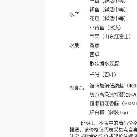
草鱼（鲜活中等）
鲫鱼（鲜活中等）
水产
花鲢（鲜活中等）
小黄鱼（冰冻）
苹果（山东红富士）
香蕉
水果
西瓜
散装卤水豆腐
千张（百叶）
淮牌加碘低纳盐（40
副食品
统万高级凉拌酱油(620
恒顺镇江香醋（500M
绵白糖（袋装1kg)
说明:1、本表中的商品价格均
报送，该价格仅代表采集点自
法定或政策的定价或限价依据,