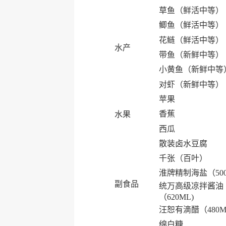
草鱼（鲜活中等）
鲫鱼（鲜活中等）
花鲢（鲜活中等）
水产
带鱼（新鲜中等）
小黄鱼（新鲜中等
对虾（新鲜中等）
苹果
香蕉
水果
西瓜
散装卤水豆腐
千张（百叶）
淮牌精制海盐（50
副食品
统万高级凉拌酱油
（620ML)
汪恕有滴醋（480M
绵白糖