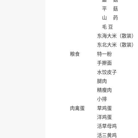
平 菇
山 药
毛 豆
东海大米（散装）
东北大米（散装）
粮食
特一粉
手擀面
水饺皮子
腿肉
精瘦肉
小排
肉禽蛋
草鸡蛋
洋鸡蛋
活草母鸡
活三黄鸡