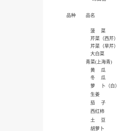
品种
品名
菠 菜
芹菜（西芹）
芹菜（旱芹）
大白菜
青菜(上海青)
黄 瓜
冬 瓜
萝 卜（白）
生姜
茄 子
西红柿
土 豆
胡萝卜