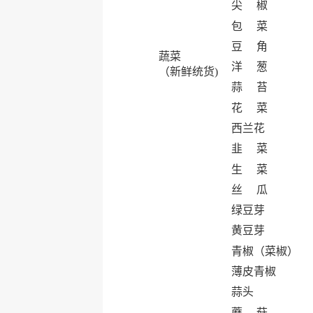
尖 椒
包 菜
豆 角
蔬菜
洋 葱
（新鲜统货)
蒜 苔
花 菜
西兰花
韭 菜
生 菜
丝 瓜
绿豆芽
黄豆芽
青椒（菜椒）
薄皮青椒
蒜头
蘑 菇