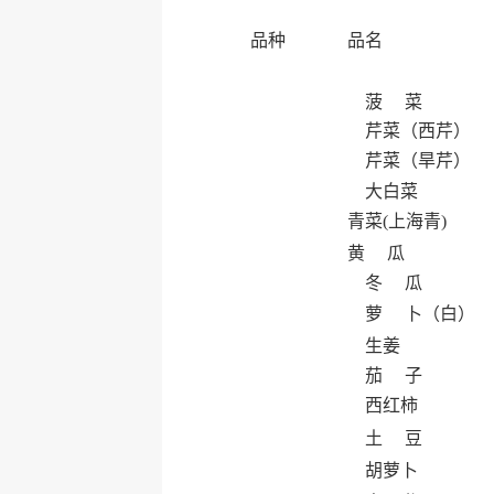
品种
品名
菠 菜
芹菜（西芹）
芹菜（旱芹）
大白菜
青菜(上海青)
黄 瓜
冬 瓜
萝 卜（白）
生姜
茄 子
西红柿
土 豆
胡萝卜