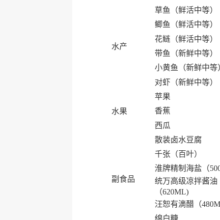
草鱼（鲜活中等）
鲫鱼（鲜活中等）
花鲢（鲜活中等）
水产
带鱼（新鲜中等）
小黄鱼（新鲜中等
对虾（新鲜中等）
苹果
香蕉
水果
西瓜
散装卤水豆腐
千张（百叶）
淮牌精制海盐（50
副食品
统万高级凉拌酱油
（620ML)
汪恕有滴醋（480M
绵白糖