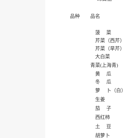
品种
品名
菠 菜
芹菜（西芹）
芹菜（旱芹）
大白菜
青菜(上海青)
黄 瓜
冬 瓜
萝 卜（白）
生姜
茄 子
西红柿
土 豆
胡萝卜