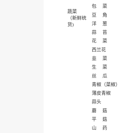
包 菜
蔬菜
豆 角
（新鲜统
洋 葱
货)
蒜 苔
花 菜
西兰花
韭 菜
生 菜
丝 瓜
青椒（菜椒）
薄皮青椒
蒜头
蘑 菇
平 菇
山 药