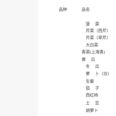
品种
品名
菠 菜
芹菜（西芹）
芹菜（旱芹）
大白菜
青菜(上海青)
黄 瓜
冬 瓜
萝 卜（白）
生姜
茄 子
西红柿
土 豆
胡萝卜