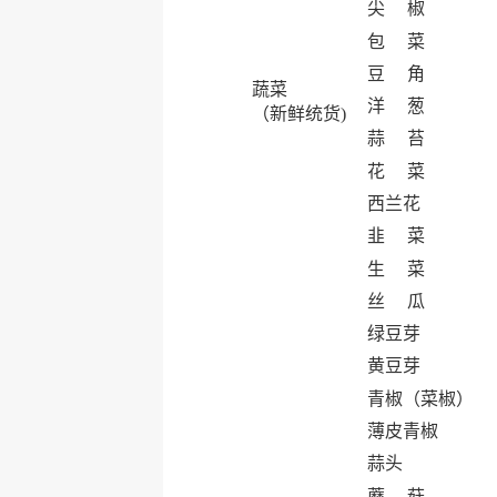
尖 椒
包 菜
豆 角
蔬菜
洋 葱
（新鲜统货)
蒜 苔
花 菜
西兰花
韭 菜
生 菜
丝 瓜
绿豆芽
黄豆芽
青椒（菜椒）
薄皮青椒
蒜头
蘑 菇