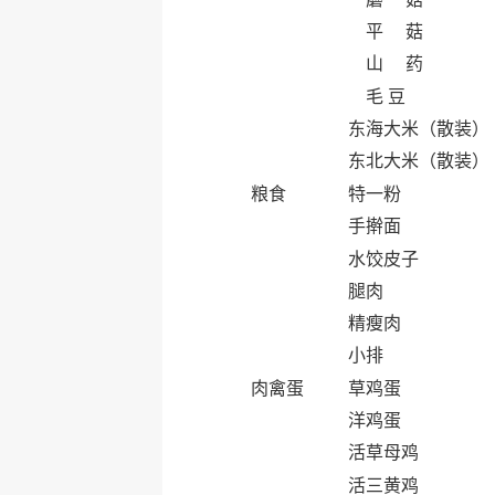
平 菇
山 药
毛 豆
东海大米（散装）
东北大米（散装）
粮食
特一粉
手擀面
水饺皮子
腿肉
精瘦肉
小排
肉禽蛋
草鸡蛋
洋鸡蛋
活草母鸡
活三黄鸡