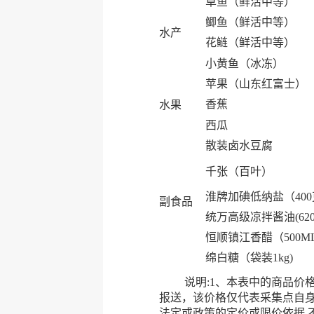
草鱼（鲜活中等）
鲫鱼（鲜活中等）
水产
花鲢（鲜活中等）
小黄鱼（冰冻）
苹果（山东红富士）
香蕉
水果
西瓜
散装卤水豆腐
千张（百叶）
淮牌加碘低纳盐（40
副食品
统万高级凉拌酱油(620
恒顺镇江香醋（500M
绵白糖（袋装1kg)
说明:1、本表中的商品价格均
报送，该价格仅代表采集点自
法定或政策的定价或限价依据,