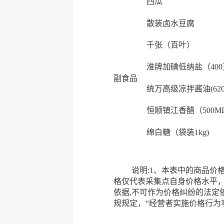
西瓜
散装卤水豆腐
千张（百叶）
淮牌加碘低纳盐（40
副食品
统万高级凉拌酱油(620
恒顺镇江香醋（500M
绵白糖（袋装1kg)
说明:1、本表中的商品价格均
格仅代表采集点自身价格水平
依据,不可作为价格纠纷的法定
规规定，“经营者实施价格行为