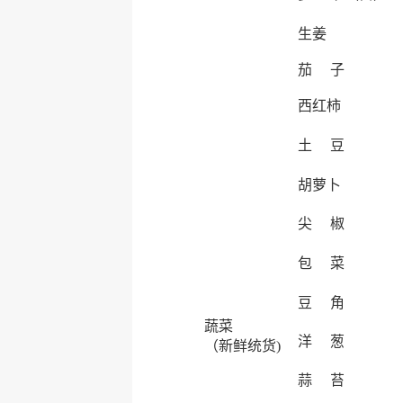
生姜
茄 子
西红柿
土 豆
胡萝卜
尖 椒
包 菜
豆 角
蔬菜
洋 葱
（新鲜统货)
蒜 苔