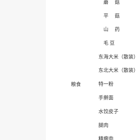
蘑 菇
平 菇
山 药
毛 豆
东海大米（散装）
东北大米（散装）
特一粉
粮食
手擀面
水饺皮子
腿肉
精瘦肉