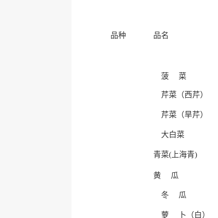
品种
品名
菠 菜
芹菜（西芹）
芹菜（旱芹）
大白菜
青菜(上海青)
黄 瓜
冬 瓜
萝 卜（白）