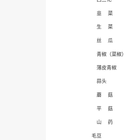
韭 菜
生 菜
丝 瓜
青椒（菜椒）
薄皮青椒
蒜头
蘑 菇
平 菇
山 药
毛豆