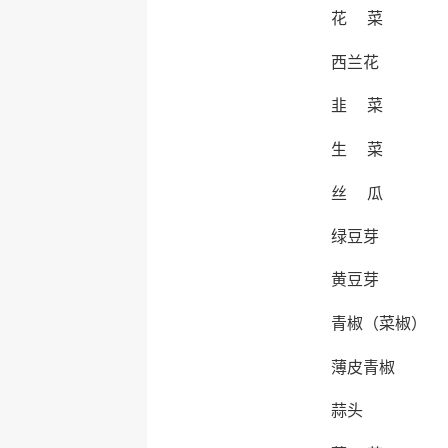
花 菜
西兰花
韭 菜
生 菜
丝 瓜
绿豆芽
黄豆芽
青椒（菜椒）
薄皮青椒
蒜头