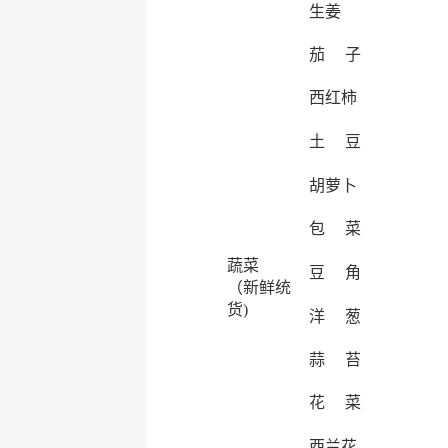
生姜
茄 子
西红柿
土 豆
胡萝卜
包 菜
蔬菜
豆 角
（新鲜统
货)
洋 葱
蒜 苔
花 菜
西兰花