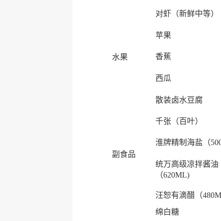
对虾（新鲜中等）
苹果
香蕉
水果
西瓜
散装卤水豆腐
千张（百叶）
淮牌精制海盐（50
副食品
统万高级凉拌酱油
（620ML)
汪恕有滴醋（480M
绵白糖