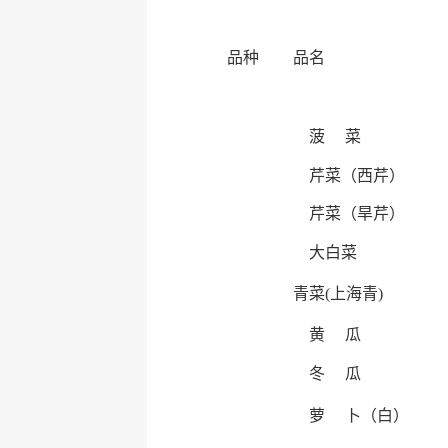
品种
品名
菠 菜
芹菜（西芹）
芹菜（旱芹）
大白菜
青菜(上海青)
黄 瓜
冬 瓜
萝 卜（白）