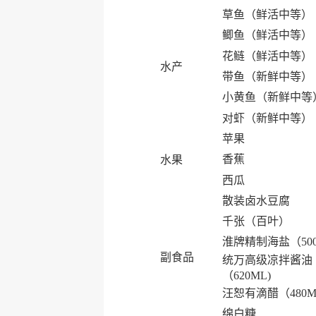
草鱼（鲜活中等）
鲫鱼（鲜活中等）
花鲢（鲜活中等）
水产
带鱼（新鲜中等）
小黄鱼（新鲜中等
对虾（新鲜中等）
苹果
香蕉
水果
西瓜
散装卤水豆腐
千张（百叶）
淮牌精制海盐（50
副食品
统万高级凉拌酱油
（620ML)
汪恕有滴醋（480M
绵白糖