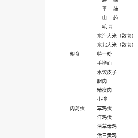
平 菇
山 药
毛 豆
东海大米（散装）
东北大米（散装）
粮食
特一粉
手擀面
水饺皮子
腿肉
精瘦肉
小排
肉禽蛋
草鸡蛋
洋鸡蛋
活草母鸡
活三黄鸡