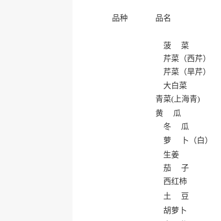
品种
品名
菠 菜
芹菜（西芹）
芹菜（旱芹）
大白菜
青菜(上海青)
黄 瓜
冬 瓜
萝 卜（白）
生姜
茄 子
西红柿
土 豆
胡萝卜