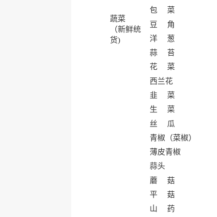
包 菜
蔬菜
豆 角
（新鲜统
洋 葱
货)
蒜 苔
花 菜
西兰花
韭 菜
生 菜
丝 瓜
青椒（菜椒）
薄皮青椒
蒜头
蘑 菇
平 菇
山 药