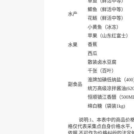
草鱼（鲜活中等）
鲫鱼（鲜活中等）
水产
花鲢（鲜活中等）
小黄鱼（冰冻）
苹果（山东红富士）
香蕉
水果
西瓜
散装卤水豆腐
千张（百叶）
淮牌加碘低纳盐（40
副食品
统万高级凉拌酱油(620
恒顺镇江香醋（500M
绵白糖（袋装1kg)
说明:1、本表中的商品价格均
格仅代表采集点自身价格水平
依据,不可作为价格纠纷的法定