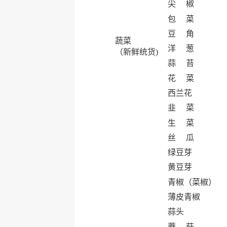
尖 椒
包 菜
豆 角
蔬菜
洋 葱
（新鲜统货)
蒜 苔
花 菜
西兰花
韭 菜
生 菜
丝 瓜
绿豆芽
黄豆芽
青椒（菜椒）
薄皮青椒
蒜头
蘑 菇