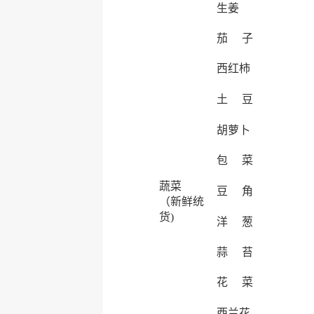
生姜
茄 子
西红柿
土 豆
胡萝卜
包 菜
蔬菜
豆 角
（新鲜统
货)
洋 葱
蒜 苔
花 菜
西兰花