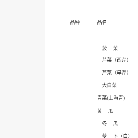
品种
品名
菠 菜
芹菜（西芹）
芹菜（旱芹）
大白菜
青菜(上海青)
黄 瓜
冬 瓜
萝 卜（白）