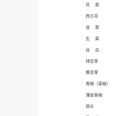
花 菜
西兰花
韭 菜
生 菜
丝 瓜
绿豆芽
黄豆芽
青椒（菜椒）
薄皮青椒
蒜头