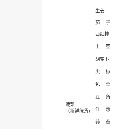
生姜
茄 子
西红柿
土 豆
胡萝卜
尖 椒
包 菜
豆 角
蔬菜
洋 葱
（新鲜统货)
蒜 苔