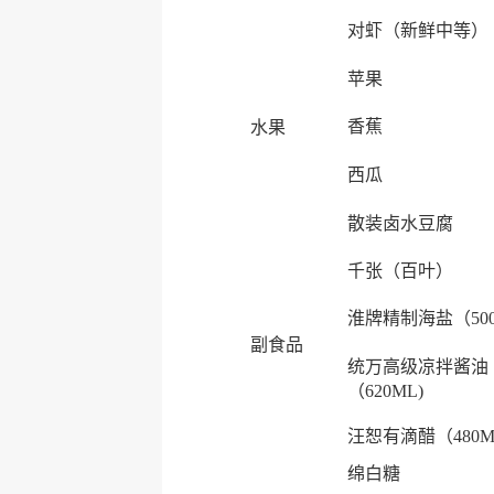
对虾（新鲜中等）
苹果
香蕉
水果
西瓜
散装卤水豆腐
千张（百叶）
淮牌精制海盐（50
副食品
统万高级凉拌酱油
（620ML)
汪恕有滴醋（480M
绵白糖