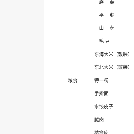
蘑 菇
平 菇
山 药
毛 豆
东海大米（散装）
东北大米（散装）
特一粉
粮食
手擀面
水饺皮子
腿肉
精瘦肉