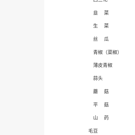
韭 菜
生 菜
丝 瓜
青椒（菜椒）
薄皮青椒
蒜头
蘑 菇
平 菇
山 药
毛豆