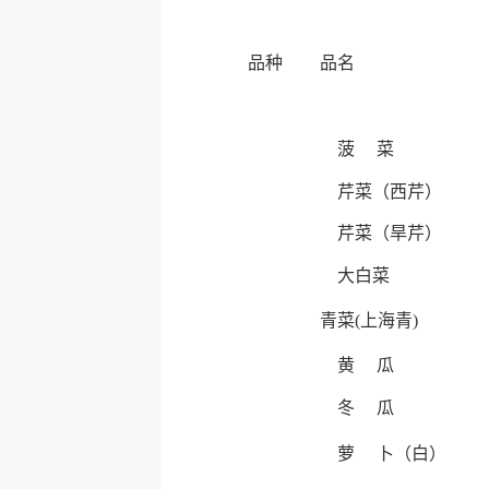
品种
品名
菠 菜
芹菜（西芹）
芹菜（旱芹）
大白菜
青菜(上海青)
黄 瓜
冬 瓜
萝 卜（白）