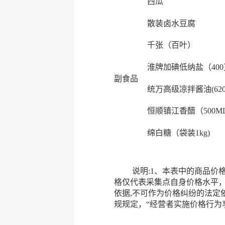
西瓜
散装卤水豆腐
千张（百叶）
淮牌加碘低纳盐（40
副食品
统万高级凉拌酱油(620
恒顺镇江香醋（500M
绵白糖（袋装1kg)
说明:1、本表中的商品价格均
格仅代表采集点自身价格水平
依据,不可作为价格纠纷的法定
规规定，“经营者实施价格行为