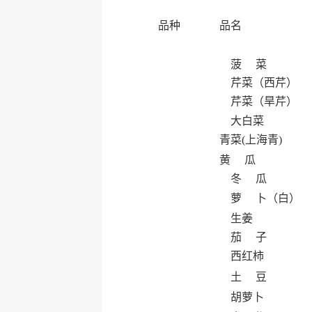
品种
品名
菠 菜
芹菜（西芹）
芹菜（旱芹）
大白菜
青菜(上海青)
黄 瓜
冬 瓜
萝 卜（白）
生姜
茄 子
西红柿
土 豆
胡萝卜