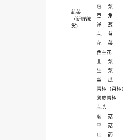
包 菜
蔬菜
豆 角
（新鲜统
洋 葱
货)
蒜 苔
花 菜
西兰花
韭 菜
生 菜
丝 瓜
青椒（菜椒）
薄皮青椒
蒜头
蘑 菇
平 菇
山 药