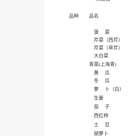
品种
品名
菠 菜
芹菜（西芹）
芹菜（旱芹）
大白菜
青菜(上海青)
黄 瓜
冬 瓜
萝 卜（白）
生姜
茄 子
西红柿
土 豆
胡萝卜