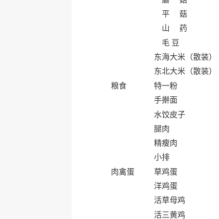
平 菇
山 药
毛 豆
东海大米（散装）
东北大米（散装）
粮食
特一粉
手擀面
水饺皮子
腿肉
精瘦肉
小排
肉禽蛋
草鸡蛋
洋鸡蛋
活草母鸡
活三黄鸡