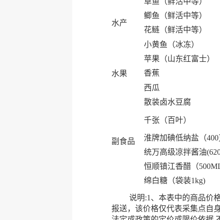
草鱼（鲜活中等）
鲫鱼（鲜活中等）
水产
花鲢（鲜活中等）
小黄鱼（冰冻）
苹果（山东红富士）
香蕉
水果
西瓜
散装卤水豆腐
千张（百叶）
淮牌加碘低纳盐（40
副食品
统万高级凉拌酱油(620
恒顺镇江香醋（500M
绵白糖（袋装1kg)
说明:1、本表中的商品价格均
报送，该价格仅代表采集点自
法定或政策的定价或限价依据,