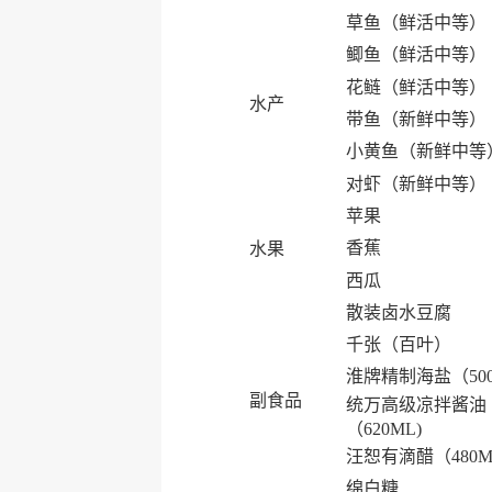
草鱼（鲜活中等）
鲫鱼（鲜活中等）
花鲢（鲜活中等）
水产
带鱼（新鲜中等）
小黄鱼（新鲜中等
对虾（新鲜中等）
苹果
香蕉
水果
西瓜
散装卤水豆腐
千张（百叶）
淮牌精制海盐（50
副食品
统万高级凉拌酱油
（620ML)
汪恕有滴醋（480M
绵白糖