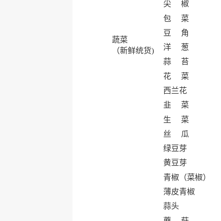
尖 椒
包 菜
豆 角
蔬菜
洋 葱
（新鲜统货)
蒜 苔
花 菜
西兰花
韭 菜
生 菜
丝 瓜
绿豆芽
黄豆芽
青椒（菜椒）
薄皮青椒
蒜头
蘑 菇