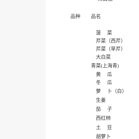
品种
品名
菠 菜
芹菜（西芹）
芹菜（旱芹）
大白菜
青菜(上海青)
黄 瓜
冬 瓜
萝 卜（白）
生姜
茄 子
西红柿
土 豆
胡萝卜