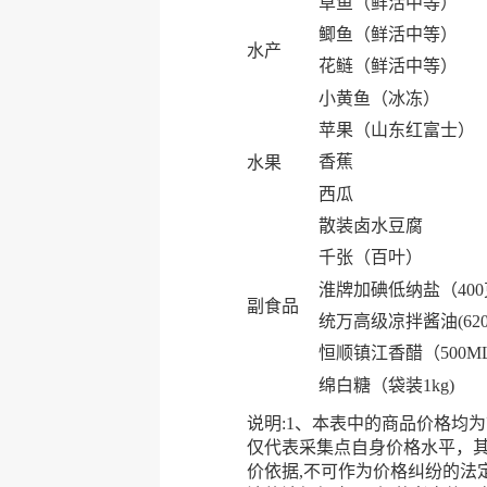
草鱼（鲜活中等）
鲫鱼（鲜活中等）
水产
花鲢（鲜活中等）
小黄鱼（冰冻）
苹果（山东红富士）
香蕉
水果
西瓜
散装卤水豆腐
千张（百叶）
淮牌加碘低纳盐（40
副食品
统万高级凉拌酱油(620
恒顺镇江香醋（500M
绵白糖（袋装1kg)
说明:1、本表中的商品价格均为
仅代表采集点自身价格水平，
价依据,不可作为价格纠纷的法