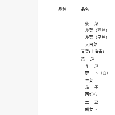
品种
品名
菠 菜
芹菜（西芹）
芹菜（旱芹）
大白菜
青菜(上海青)
黄 瓜
冬 瓜
萝 卜（白）
生姜
茄 子
西红柿
土 豆
胡萝卜