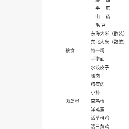
平 菇
山 药
毛 豆
东海大米（散装）
东北大米（散装）
粮食
特一粉
手擀面
水饺皮子
腿肉
精瘦肉
小排
肉禽蛋
草鸡蛋
洋鸡蛋
活草母鸡
活三黄鸡