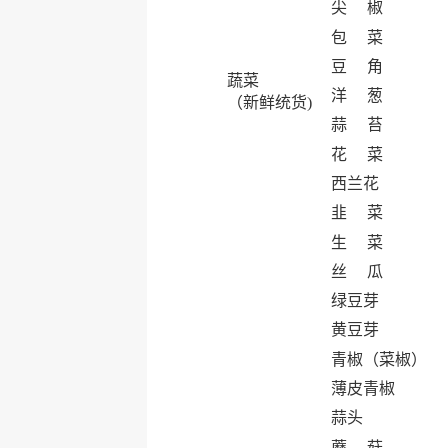
尖 椒
包 菜
豆 角
蔬菜
洋 葱
（新鲜统货)
蒜 苔
花 菜
西兰花
韭 菜
生 菜
丝 瓜
绿豆芽
黄豆芽
青椒（菜椒）
薄皮青椒
蒜头
蘑 菇