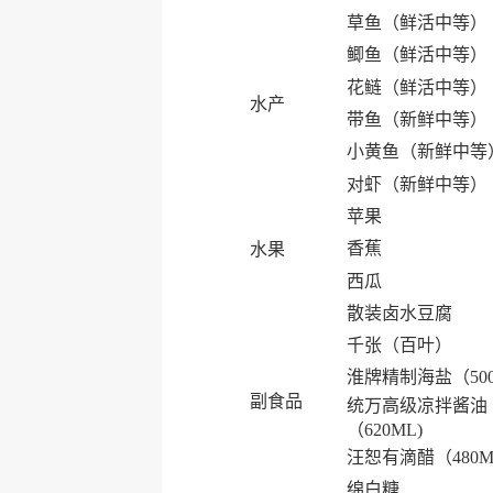
草鱼（鲜活中等）
鲫鱼（鲜活中等）
花鲢（鲜活中等）
水产
带鱼（新鲜中等）
小黄鱼（新鲜中等
对虾（新鲜中等）
苹果
香蕉
水果
西瓜
散装卤水豆腐
千张（百叶）
淮牌精制海盐（50
副食品
统万高级凉拌酱油
（620ML)
汪恕有滴醋（480M
绵白糖