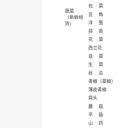
包 菜
蔬菜
豆 角
（新鲜统
洋 葱
货)
蒜 苔
花 菜
西兰花
韭 菜
生 菜
丝 瓜
青椒（菜椒）
薄皮青椒
蒜头
蘑 菇
平 菇
山 药