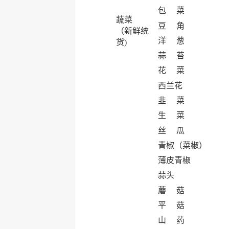
包 菜
蔬菜
豆 角
（新鲜统
洋 葱
货)
蒜 苔
花 菜
西兰花
韭 菜
生 菜
丝 瓜
青椒（菜椒）
薄皮青椒
蒜头
蘑 菇
平 菇
山 药