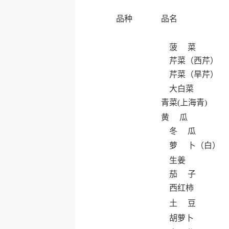
品种
品名
菠 菜
芹菜（西芹）
芹菜（旱芹）
大白菜
青菜(上海青)
黄 瓜
冬 瓜
萝 卜（白）
生姜
茄 子
西红柿
土 豆
胡萝卜