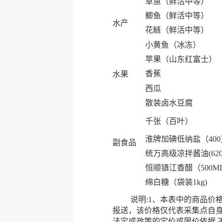
草鱼（鲜活中等）
鲫鱼（鲜活中等）
水产
花鲢（鲜活中等）
小黄鱼（冰冻）
苹果（山东红富士）
香蕉
水果
西瓜
散装卤水豆腐
千张（百叶）
淮牌加碘低纳盐（40
副食品
统万高级凉拌酱油(620
恒顺镇江香醋（500M
绵白糖（袋装1kg)
说明:1、本表中的商品价格均
报送，该价格仅代表采集点自
法定或政策的定价或限价依据,