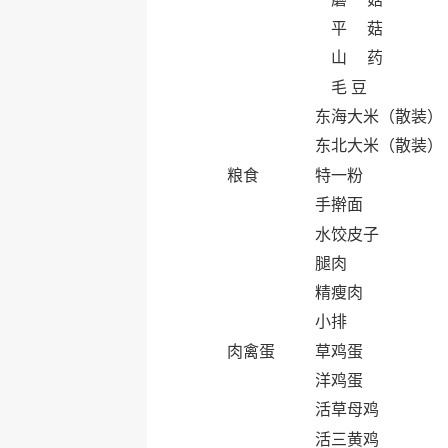
平 菇
山 药
毛 豆
东海大米（散装）
东北大米（散装）
粮食
特一粉
手擀面
水饺皮子
腿肉
精瘦肉
小排
肉禽蛋
草鸡蛋
洋鸡蛋
活草母鸡
活三黄鸡