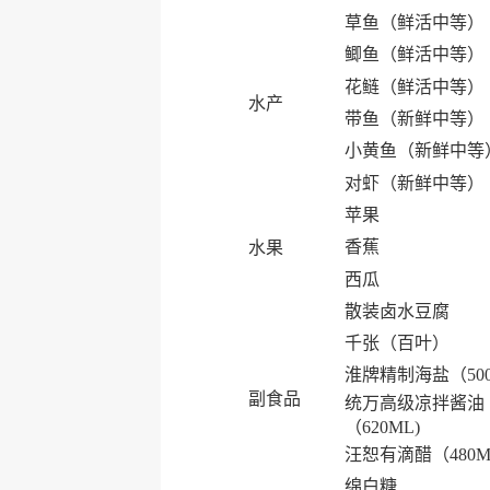
草鱼（鲜活中等）
鲫鱼（鲜活中等）
花鲢（鲜活中等）
水产
带鱼（新鲜中等）
小黄鱼（新鲜中等
对虾（新鲜中等）
苹果
香蕉
水果
西瓜
散装卤水豆腐
千张（百叶）
淮牌精制海盐（50
副食品
统万高级凉拌酱油
（620ML)
汪恕有滴醋（480M
绵白糖