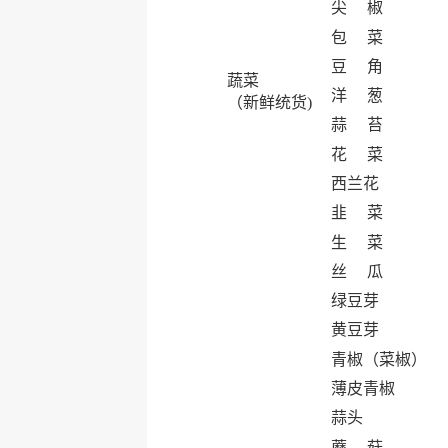
尖 椒
包 菜
豆 角
蔬菜
洋 葱
（新鲜统货)
蒜 苔
花 菜
西兰花
韭 菜
生 菜
丝 瓜
绿豆芽
黄豆芽
青椒（菜椒）
薄皮青椒
蒜头
蘑 菇