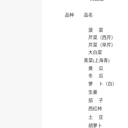
品种
品名
菠 菜
芹菜（西芹）
芹菜（旱芹）
大白菜
青菜(上海青)
黄 瓜
冬 瓜
萝 卜（白）
生姜
茄 子
西红柿
土 豆
胡萝卜