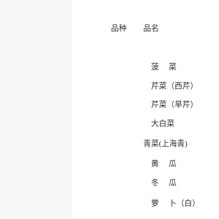
品种
品名
菠 菜
芹菜（西芹）
芹菜（旱芹）
大白菜
青菜(上海青)
黄 瓜
冬 瓜
萝 卜（白）