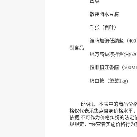
西瓜
散装卤水豆腐
千张（百叶）
淮牌加碘低纳盐（40
副食品
统万高级凉拌酱油(620
恒顺镇江香醋（500M
绵白糖（袋装1kg)
说明:1、本表中的商品价格均
格仅代表采集点自身价格水平
依据,不可作为价格纠纷的法定
规规定，“经营者实施价格行为