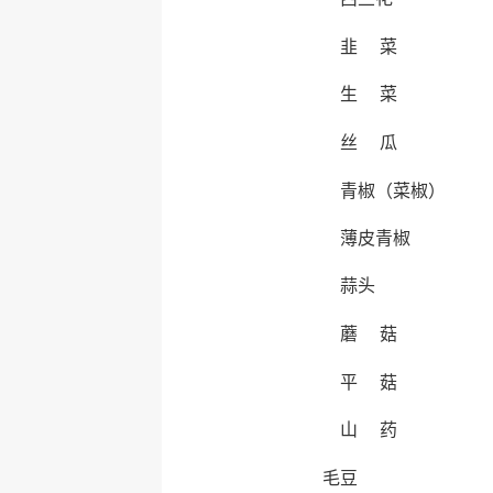
韭 菜
生 菜
丝 瓜
青椒（菜椒）
薄皮青椒
蒜头
蘑 菇
平 菇
山 药
毛豆