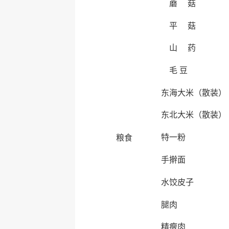
蘑 菇
平 菇
山 药
毛 豆
东海大米（散装）
东北大米（散装）
特一粉
粮食
手擀面
水饺皮子
腿肉
精瘦肉