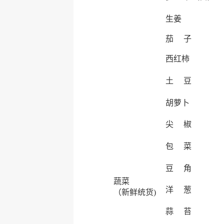
生姜
茄 子
西红柿
土 豆
胡萝卜
尖 椒
包 菜
豆 角
蔬菜
洋 葱
（新鲜统货)
蒜 苔