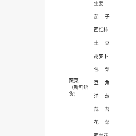
生姜
茄 子
西红柿
土 豆
胡萝卜
包 菜
蔬菜
豆 角
（新鲜统
货)
洋 葱
蒜 苔
花 菜
西兰花