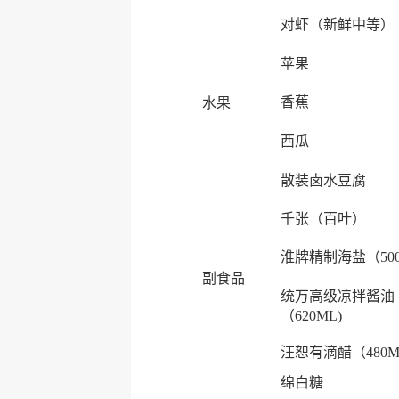
对虾（新鲜中等）
苹果
香蕉
水果
西瓜
散装卤水豆腐
千张（百叶）
淮牌精制海盐（50
副食品
统万高级凉拌酱油
（620ML)
汪恕有滴醋（480M
绵白糖