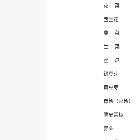
花 菜
西兰花
韭 菜
生 菜
丝 瓜
绿豆芽
黄豆芽
青椒（菜椒）
薄皮青椒
蒜头