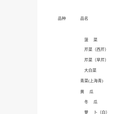
品种
品名
菠 菜
芹菜（西芹）
芹菜（旱芹）
大白菜
青菜(上海青)
黄 瓜
冬 瓜
萝 卜（白）